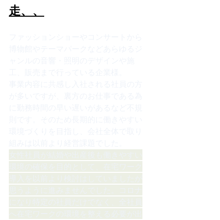
走、、
ファッションショーやコンサートから
博物館やテーマパークなどあらゆるジ
ャンルの音響・照明のデザインや施
工、販売まで行っている企業様。
事業内容に共感し入社される社員の方
が多いですが、裏方のお仕事である為
に勤務時間の早い遅いがあるなど不規
則です。そのため長期的に働きやすい
環境づくりを目指し、会社全体で取り
組みは以前より経営課題でした。
女性社員が結婚や出産後も働きやすい
環境の確保を目的として、在宅ワーク
導入を以前より検討はしていましたが
思うように進みませんでした。コロナ
になり特定の社員だけでなく、全社員
へ在宅ワークの環境を整える必要が出