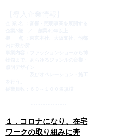
【導入企業情報】
企 業 名 ：音響・照明事業を展開する
企業A様　／　創業40年以上
拠　  点 ：東京本社、大阪支社、他都
内に数か所
事業内容：ファッションショーから博
物館まで、あらゆるジャンルの音響・
照明デザイン
　　　　　及びオペレーション・施工
を行う。
従業員数：６０～１００名規模
１．コロナになり、在宅
ワークの取り組みに奔