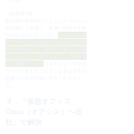
（総務部S様）
拠点間や部署間のコミュニケーション
が以前より改善し、業務の効率や生産
性が向上はしましたが、
どうしても在
宅ワーク社員の生産性向上にはつなが
らずにいました。在宅だと思ったら休
みだったなど、小さなボタンの掛け違
いが原因でした。
コロナによって在宅
ワークが進んだことで、ますます出社
社員への不公平感が大きくなりまし
た。
４．「仮想オフィス
Oasis（オアシス）へ出
社」で解決