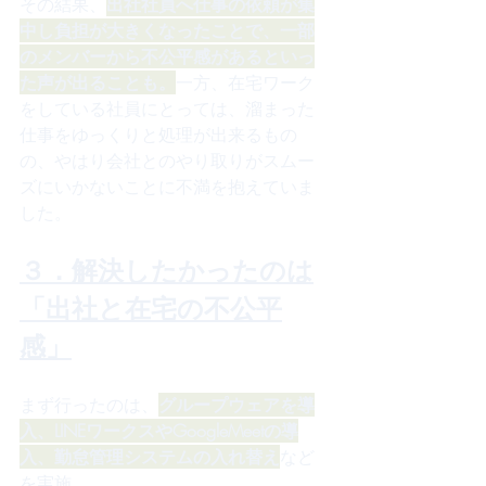
その結果、
出社社員へ仕事の依頼が集
中し負担が大きくなったことで、一部
のメンバーから不公平感があるといっ
た声が出ることも。
一方、在宅ワーク
をしている社員にとっては、溜まった
仕事をゆっくりと処理が出来るもの
の、やはり会社とのやり取りがスムー
ズにいかないことに不満を抱えていま
した。
３．解決したかったのは
「出社と在宅の不公平
感」
まず行ったのは、
グループウェアを導
入、LINEワークスやGoogleMeetの導
入、勤怠管理システムの入れ替え
など
を実施。