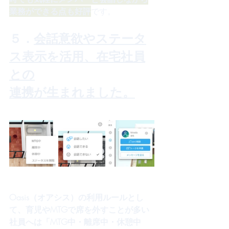
業務ができる点も好評
です。
５．
会話意欲やステータ
ス表示を活用、在宅社員
との
連携が生まれました。
Oasis（オアシス）の利用ルールとし
て、育児やMTGで席を外すことが多い
社員へは「MTG中・離席中・休憩中