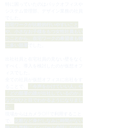
特に困っていたのはバックオフィスや
システム管理部、デザイン業務の社員
でした。
在宅ワークが比較的行いやすいこと
や、小さなお子様をもつ女性社員もい
たことから、在宅ワークの希望者も特
に多い部署
でした。
出社社員と在宅社員の見ない壁をなく
すべく、導入を検討したのが仮想オフ
ィスでした。
全ての社員が仮想オフィスに出社をす
ることで、
「今声をかけていい人」や
「どの部署の誰が出社しているのか」
などがひと目でわかるようになりまし
た。
現場からはカメラOFFで利用すること
で、
化粧など身だしなみに時間がない
時でも気軽にメンバーと会話しながら