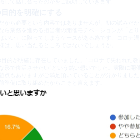
識して話し合ったのかをご説明していきます。
の目的を明確にする
だから必要という内容ではありませんが、初の試みだか
なら業務を進める担当者の開催モチベーションが「とり
ばいい」に陥ってしまうケースがある為です。コロナ渦
様は、思い当たるところではないでしょうか。
は、ここの目的が明確に存在していました。”コロナで失われた
な形で復活させたい”という熱い想いでした。実際に開
題点もありますがご満足頂いていることが分かりました
前準備に取り組めたからこそと言えます。