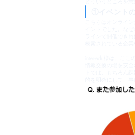
どういうところを意
①イベント
こちらはオンライン
イントでした。なぜ
ラインで開催できれ
模索されている企業
inter-edu様
情報交換の場を安全
トでは、もちろん課
的を明確にして、事