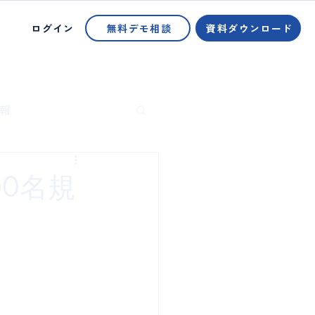
ログイン
無料デモ相談
資料ダウンロード
報
0名規