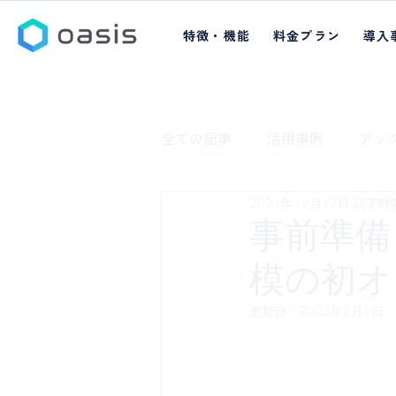
特徴・機能
料金プラン
導入
全ての記事
活用事例
アッ
2021年12月13日
読了時間
事前準備
模の初オ
更新日：
2022年2月5日