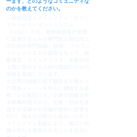
ーまず、どのようなコミュニティな
のかを教えてください。
一般社団法人ファシリティ・オフィ
スサービス・コンソーシアム
（FOSC）では、総務事務等の業務
に従事する人々の専門性と地位向上
のための専門知識・技術、 プロフェ
ッショナリズムの習得をもって、顧
客満足、ブランディング、生産性向
上等に寄与する人材の育成のための
活動を推進しています。
大企業の総務を経て経営まで携わっ
た理事メンバーを中心に構成する総
務プロの集団です。企業の地盤を作
る総務の視点から、企業・社会を成
長させる様々な知識や技術の習得を
行い、様々な分野から参加いただく
コミュニティ形成により、幅広い知
識が交わる場所となることを目指し