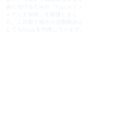
身に付けるための「Foscコミュ
ニティ大学校」を開設しまし
た。この取り組みの活動拠点と
してもOasisを利用しています。
ー最後に今後期待していることにつ
いて教えてください。
FOSCとしては、会員同士の自発
的な交流機会がもっと増えてい
くことを期待しています。受け
身の総務ではなく、攻めの総務
として周りを巻き込んで様々な
取り組みが行われている状態が
出来れば理想です。他には、
Oasisのようなサービスが、総務
コミュニティの活動プラットフ
ォームのハブとなって、総務コ