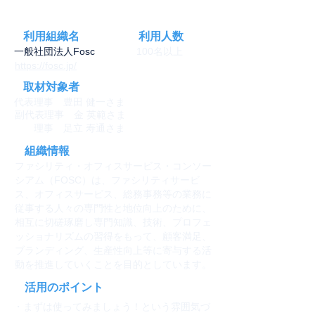
利用組織名
利用人数
一般社団法人Fosc
100名以上
https://fosc.jp/
取材対象者
​代表理事 豊田 健一さま
​副代表理事 金 英範さま
​ 理事 足立 寿通さま
組織情報
ファシリティ・オフィスサービス・コンソー
シアム（FOSC）は、ファシリティサービ
ス、オフィスサービス、総務事務等の業務に
従事する人々の専門性と地位向上のために、
相互に切磋琢磨し専門知識、技術、プロフェ
ッショナリズムの習得をもって、顧客満足、
ブランディング、生産性向上等に寄与する活
動を推進していくことを目的としています。
活用のポイント
・まずは使ってみましょう！という雰囲気づ