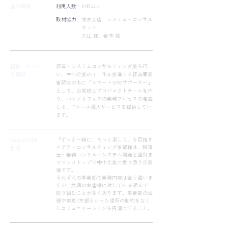
基本情報
利用人数
10名以上
取材協力
東京支店 システム・コンサル
タント
大辻 様、岩本 様
組織・イベン
経営・システムコンサルティング業を行
ト情報
い、中小企業のＩＴ化を推進する経済産業
省認定のもに「スマートSMEサポーター」
として、お客様とプロジェクトチームを作
り、バックオフィスの業務プロセスの見直
しと、ITツール導入サービスを提供してい
ます。
「ずっと一緒に、もっと楽しく」を目指す
Oasisの利用
イデア・コンサルティング京都様は、税理
目的
士・業務コンサル・システム開発と運用ま
でワンストップで中小企業に寄り添う企業
様です。
それぞれの事業部で業務内容は全く違いま
すが、共通のお客様に対してPJを組んで
取り組むことが多くあります。事業部の垣
根や東京/京都といった場所の制約をなく
しコミュニケーションを円滑にすること。