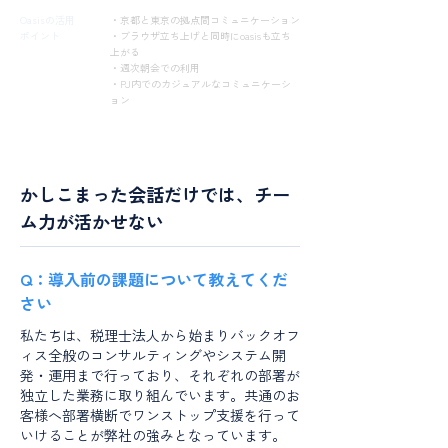
Oasisの活用
・京都と東京の拠点間コミュニケーション
ポイント
・ブラウザ立ち上げと同時にoasisも立ち
上がる
・週次朝会での利用
・PJ内でのカジュアルなコミュニケーシ
ョン
かしこまった会話だけでは、チー
ム力が活かせない
Q：導入前の課題について教えてくだ
さい
私たちは、税理士法人から始まりバックオフ
ィス全般のコンサルティングやシステム開
発・運用まで行っており、それぞれの部署が
独立した業務に取り組んでいます。共通のお
客様へ部署横断でワンストップ支援を行って
いけることが弊社の強みとなっています。