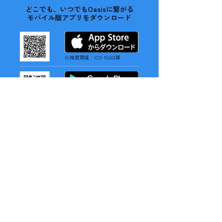
どこでも、いつでもOasisに繋がる
モバイル版アプリをダウンロード
※推奨環境：iOS 10.0以降
※推奨環境：Android 12以降
バーチャルオフィスOasis（オアシス）
「Oasis」は、アバターで仮想空間を自由に移動し、対面のよ
うな自然な会話を実現するバーチャルプラットフォームです。
メンバーの状況や会話可能な状態を一目で把握でき、話したい