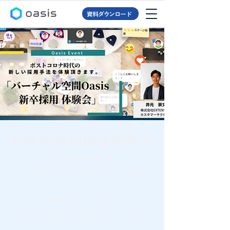
資料ダウンロード
新卒採用利用体験型セ
ミナー！！
4月13日(木)
  |  
zoom入室後、Oasisへ移動し
ます。
メタバース新卒採用について実際にオアシス
へログイン頂きご体験頂けるイベントです。
まず最初にzoomへご入室下さいませ。資料