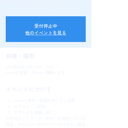
や画面共有にてご説明後、実際にオアシスへ
ログイン頂き体験頂きます。
受付停止中
他のイベントを見る
日時・場所
2023年4月13日 11:00 – 11:30
zoom入室後、Oasisへ移動します。
イベントについて
zoomで資料・画面共有にてご説明
オアシスへご招待
オアシスを体験し終了
※社内ネットワーク（VPN）を利用している
場合、オアシスへのログインができない場合