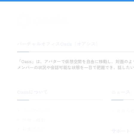
バーチャルオフィスOasis（オアシス）
「Oasis」は、アバターで仮想空間を自由に移動し、対面の
メンバーの状況や会話可能な状態を一目で把握でき、話した
Oasisについて
ニュース
トップページ
お知ら
特徴・機能
料金プラン
サポート