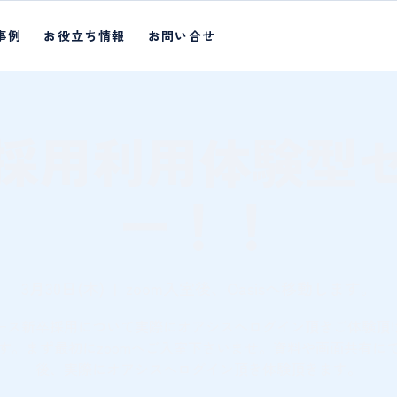
事例
お役立ち情報
お問い合せ
採用利用体験型
ー！！
3月30日(木)
  |  
zoom入室後、Oasisへ移動します。
ース新卒採用について実際にオアシスへログイン頂きご体験頂
す。まず最初にzoomへご入室下さいませ。資料や画面共有に
後、実際にオアシスへログイン頂き体験頂きます。