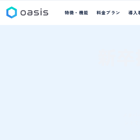
特徴・機能
料金プラン
導入
新卒
メタバ
ントで