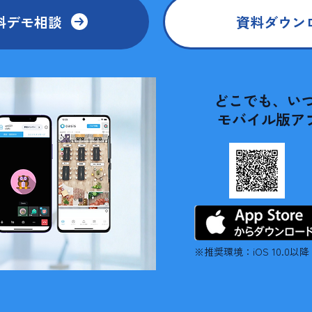
料デモ相談
資料ダウン
どこでも、いつ
モバイル版ア
※推奨環境：iOS 10.0以降