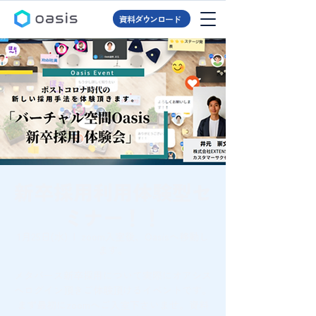
資料ダウンロード
新卒採用利用体験型セ
ミナー！！
1月25日(水)
  |  
zoom入室後、Oasisへ移動し
ます。
メタバース新卒採用について実際にオアシス
へログイン頂きご体験頂けるイベントです。
まず最初にzoomへご入室下さいませ。資料