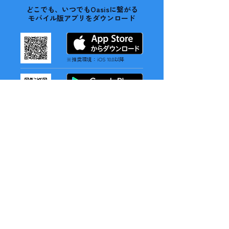
どこでも、いつでもOasisに繋がる
モバイル版アプリをダウンロード
※推奨環境：iOS 10.0以降
※推奨環境：Android 12以降
バーチャルオフィスOasis（オアシス）
「Oasis」は、アバターで仮想空間を自由に移動し、対面のよ
うな自然な会話を実現するバーチャルプラットフォームです。
メンバーの状況や会話可能な状態を一目で把握でき、話したい