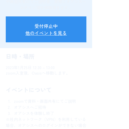
や画面共有にてご説明後、実際にオアシスへ
ログイン頂き体験頂きます。
受付停止中
他のイベントを見る
日時・場所
2023年1月25日 12:30 – 13:00
zoom入室後、Oasisへ移動します。
イベントについて
zoomで資料・画面共有にてご説明
オアシスへご招待
オアシスを体験し終了
※社内ネットワーク（VPN）を利用している
場合、オアシスへのログインができない場合