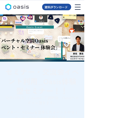
資料ダウンロード
セミナー・交流会イベ
ント利用_Oasis体験
型セミナー！！
12月13日(火)
  |  
zoomにて説明後、Oasisへロ
グイン頂きます。
メタバースOasisを活用したイベントやセミ
ナーのご紹介をさせて頂きます。