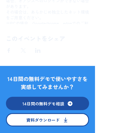
場合、オアシスへのログインができない場合
があります。
その場合は、あらかじめ独立したネット環境
をご用意ください。
※PCの場合、Googlechrome、edgeでのご利
用をお願いします。
※スマホやiPadでのご参加の場合、事前にア
このイベントをシェア
プリのインストールをお願いします。
https://apps.apple.com/jp/app/id16323664
09
14日間の無料デモで使いやすさを
実感してみませんか？
14日間の無料デモ相談
資料ダウンロード