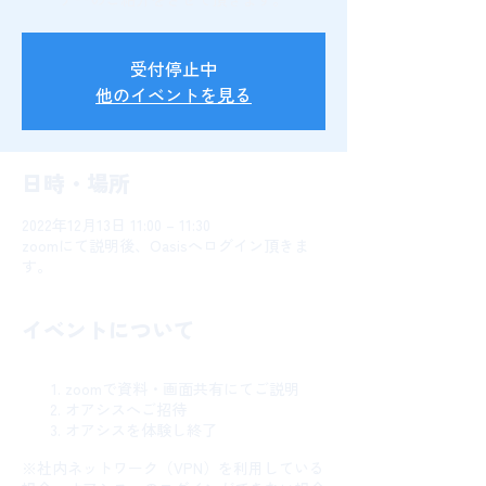
受付停止中
他のイベントを見る
日時・場所
2022年12月13日 11:00 – 11:30
zoomにて説明後、Oasisへログイン頂きま
す。
イベントについて
zoomで資料・画面共有にてご説明
オアシスへご招待
オアシスを体験し終了
※社内ネットワーク（VPN）を利用している