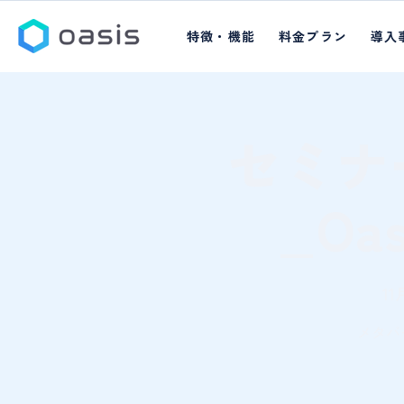
特徴・機能
料金プラン
導入
セミナ
_O
11
メタバ