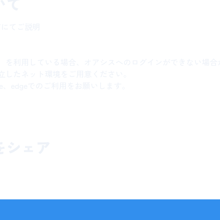
いて
有にてご説明
N）を利用している場合、オアシスへのログインができない場合
立したネット環境をご用意ください。
rome、edgeでのご利用をお願いします。
をシェア