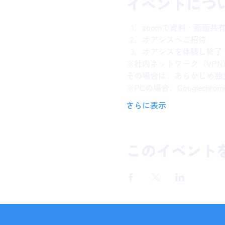
イベントにつ
zoomで資料・画面共
オアシスへご招待
オアシスを体験し終了
※社内ネットワーク（VP
その場合は、あらかじめ独
※PCの場合、Googlech
さらに表示
このイベント