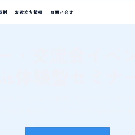
事例
お役立ち情報
お問い合せ
ー・交流会イベ
asis体験型セミナ
月24日(木)
  |  
zoomにて説明後、Oasisへログイン頂きま
ースOasisを活用したイベントやセミナーのご紹介をさせて頂