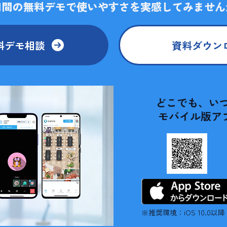
4日間の無料デモで使いやすさを実感してみません
料デモ相談
資料ダウン
どこでも、いつ
モバイル版ア
※推奨環境：iOS 10.0以降