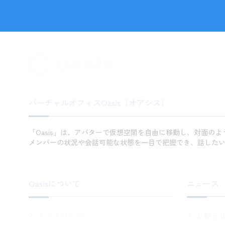
バーチャルオフィスOasis（オアシス）
「Oasis」は、アバターで仮想空間を自由に移動し、対面の
メンバーの状況や会話可能な状態を一目で把握でき、話した
Oasisについて
ニュース
トップページ
お知ら