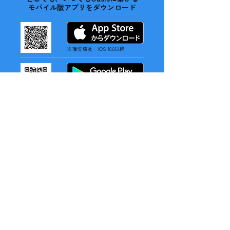
モバイル版アプリをダウンロード
※推奨環境：iOS 10.0以降
※推奨環境：Android 12以降
バーチャルオフィスOasis（オアシス）
「Oasis」は、アバターで仮想空間を自由に移動し、対面のよ
うな自然な会話を実現するバーチャルプラットフォームです。
メンバーの状況や会話可能な状態を一目で把握でき、話したい
相手とすぐにつながれるため、バーチャルオフィス特有のコミ