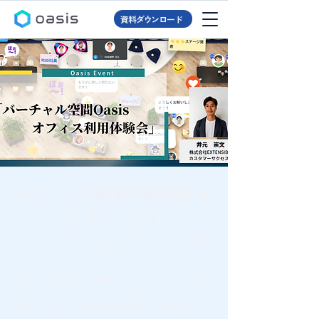
資料ダウンロード
オフィス利用体験型セ
ミナー！！
4月13日(木)
  |  
zoom入室後、Oasisへ移動し
ます。
オフィス利用をご検討いただいているお客様
向けのセミナーです。最初にzoomへご入室
下さいませ。資料や画面共有での説明を行っ