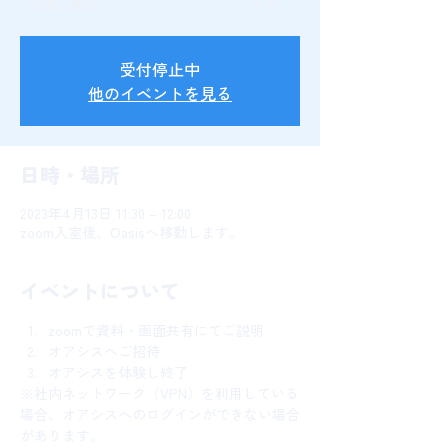
た後に実際にオアシスへログインします。
受付停止中
他のイベントを見る
日時・場所
2023年4月13日 11:30 – 12:00
zoom入室後、Oasisへ移動します。
イベントについて
zoomで資料・画面共有にてご説明
オアシスへご招待
オアシスを体験し終了
※社内ネットワーク（VPN）を利用している
場合、オアシスへのログインができない場合
があります。